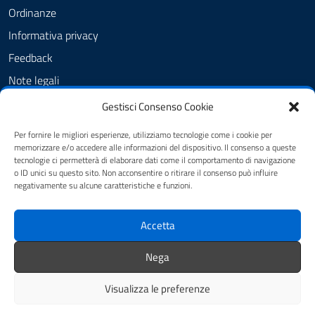
Ordinanze
Informativa privacy
Feedback
Note legali
Dichiarazione di accessibilità
Gestisci Consenso Cookie
Obiettivi di accessibilità
Per fornire le migliori esperienze, utilizziamo tecnologie come i cookie per
memorizzare e/o accedere alle informazioni del dispositivo. Il consenso a queste
tecnologie ci permetterà di elaborare dati come il comportamento di navigazione
o ID unici su questo sito. Non acconsentire o ritirare il consenso può influire
SEGUICI SU
negativamente su alcune caratteristiche e funzioni.
FB - Amministrazione Comunale
Accetta
IG - Amministrazione comunale
Nega
Visualizza le preferenze
Mappa del sito
Credits