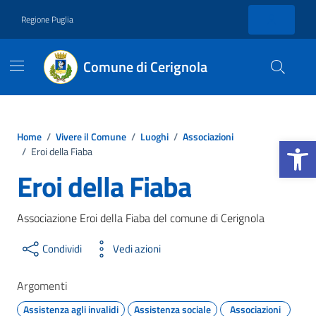
Vai ai contenuti
Vai al footer
Regione Puglia
Comune di Cerignola
Home
/
Vivere il Comune
/
Luoghi
/
Associazioni
Apri la b
/
Eroi della Fiaba
Eroi della Fiaba
Associazione Eroi della Fiaba del comune di Cerignola
Condividi
Vedi azioni
Argomenti
Assistenza agli invalidi
Assistenza sociale
Associazioni