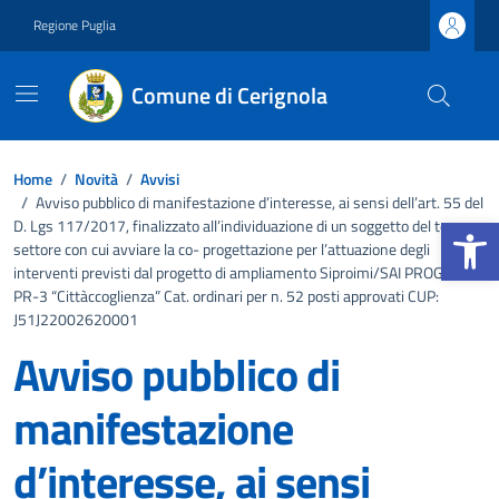
Vai ai contenuti
Vai al footer
Regione Puglia
Comune di Cerignola
Home
/
Novità
/
Avvisi
/
Avviso pubblico di manifestazione d’interesse, ai sensi dell’art. 55 del
Apri la b
D. Lgs 117/2017, finalizzato all’individuazione di un soggetto del terzo
settore con cui avviare la co- progettazione per l’attuazione degli
interventi previsti dal progetto di ampliamento Siproimi/SAI PROG-625-
PR-3 “Cittàccoglienza” Cat. ordinari per n. 52 posti approvati CUP:
J51J22002620001
Avviso pubblico di
manifestazione
d’interesse, ai sensi