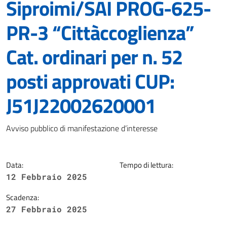
Siproimi/SAI PROG-625-
PR-3 “Cittàccoglienza”
Cat. ordinari per n. 52
posti approvati CUP:
J51J22002620001
Dettagli della notizia
Avviso pubblico di manifestazione d’interesse
Data:
Tempo di lettura:
12 Febbraio 2025
Scadenza:
27 Febbraio 2025