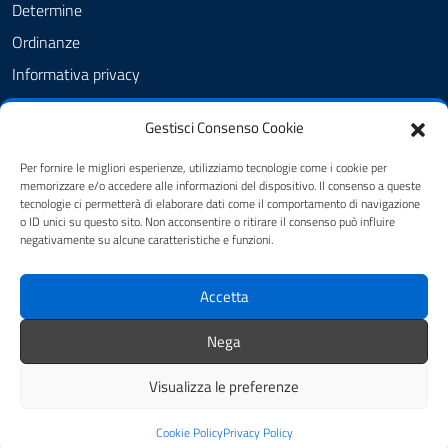
Determine
Ordinanze
Informativa privacy
Feedback
Gestisci Consenso Cookie
Note legali
Dichiarazione di accessibilità
Per fornire le migliori esperienze, utilizziamo tecnologie come i cookie per
memorizzare e/o accedere alle informazioni del dispositivo. Il consenso a queste
Obiettivi di accessibilità
tecnologie ci permetterà di elaborare dati come il comportamento di navigazione
o ID unici su questo sito. Non acconsentire o ritirare il consenso può influire
negativamente su alcune caratteristiche e funzioni.
SEGUICI SU
Accetta
FB - Amministrazione Comunale
IG - Amministrazione comunale
Nega
Visualizza le preferenze
Mappa del sito
Credits
Cookie Policy
Privacy Policy