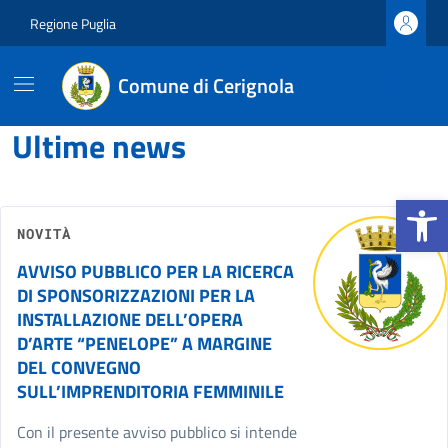
Vai ai contenuti
Vai al footer
Regione Puglia
Comune di Cerignola
Comune di Cerignola
Contenuti in evidenza
Ultime news
Apri la b
NOVITÀ
AVVISO PUBBLICO PER LA RICERCA
DI SPONSORIZZAZIONI PER LA
INSTALLAZIONE DELL’OPERA
D’ARTE “PENELOPE” A MARGINE
DEL CONVEGNO
SULL’IMPRENDITORIA FEMMINILE
Con il presente avviso pubblico si intende