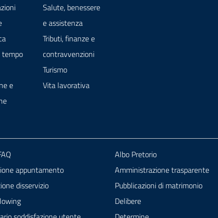
zioni
Salute, benessere
e
e assistenza
ca
Tributi, finanze e
e tempo
contravvenzioni
Turismo
ne e
Vita lavorativa
ne
 FAQ
Albo Pretorio
zione appuntamento
Amministrazione trasparente
one disservizio
Pubblicazioni di matrimonio
lowing
Delibere
ario soddisfazione utente
Determine