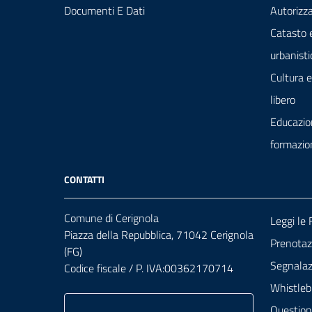
Documenti E Dati
Autorizza
Catasto 
urbanisti
Cultura 
libero
Educazio
formazio
CONTATTI
Comune di Cerignola
Leggi le
Piazza della Repubblica, 71042 Cerignola
Prenota
(FG)
Segnalazi
Codice fiscale / P. IVA:00362170714
Whistleb
Question