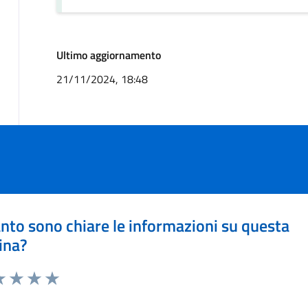
Ultimo aggiornamento
21/11/2024, 18:48
nto sono chiare le informazioni su questa
ina?
a 1 stelle su 5
luta 2 stelle su 5
Valuta 3 stelle su 5
Valuta 4 stelle su 5
Valuta 5 stelle su 5