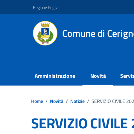
Vai ai contenuti
Vai al footer
Regione Puglia
Comune di Cerign
Amministrazione
Novità
Serviz
Home
/
Novità
/
Notizie
/
SERVIZIO CIVILE 20
SERVIZIO CIVILE