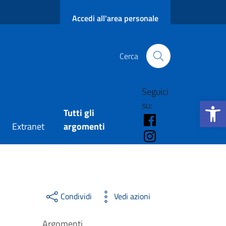
Accedi all'area personale
Cerca
Seguici
Apri la b
su:
Tutti gli
FB - Amministraz
Extranet
argomenti
IG - Amministraz
Condividi
Vedi azioni
Argomenti