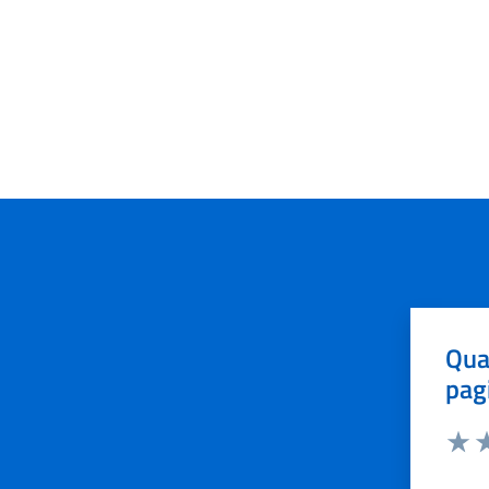
Qua
pag
Valut
Va