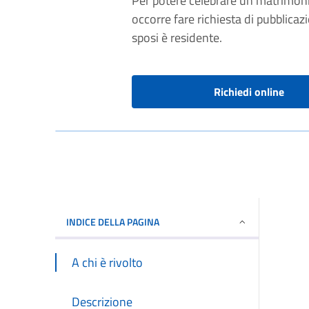
Per potere celebrare un matrimonio c
occorre fare richiesta di pubblica
sposi è residente.
Richiedi online
INDICE DELLA PAGINA
A chi è rivolto
Descrizione