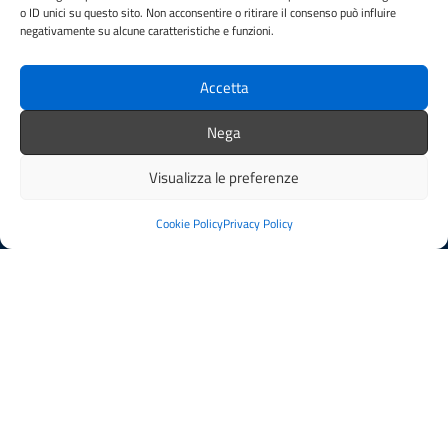
o ID unici su questo sito. Non acconsentire o ritirare il consenso può influire
Telefono: U.R.P. : 0885 410328
negativamente su alcune caratteristiche e funzioni.
PEC:
protocollo.comune.cerignola@pec.rupar.puglia.it
Centralino unico: 0885410111
Accetta
Leggi le FAQ
Nega
Prenotazione appuntamento
Segnalazione disservizio
Visualizza le preferenze
Whistleblowing
Questionario soddisfazione utente
Cookie Policy
Privacy Policy
Albo Pretorio
Amministrazione trasparente
Pubblicazioni di matrimonio
Delibere
Determine
Ordinanze
Informativa privacy
Feedback
Note legali