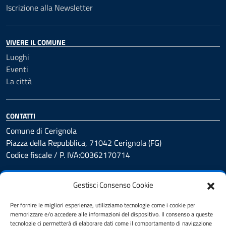
Iscrizione alla Newsletter
VIVERE IL COMUNE
Luoghi
Eventi
La città
CONTATTI
Comune di Cerignola
Piazza della Repubblica, 71042 Cerignola (FG)
Codice fiscale / P. IVA:00362170714
Nuovi codici di fatturazione elettronica 📎
Gestisci Consenso Cookie
IBAN e pagamenti informatici:
C/C BANCARIO:
IT45D0306978383009134262475
Per fornire le migliori esperienze, utilizziamo tecnologie come i cookie per
memorizzare e/o accedere alle informazioni del dispositivo. Il consenso a queste
tecnologie ci permetterà di elaborare dati come il comportamento di navigazione