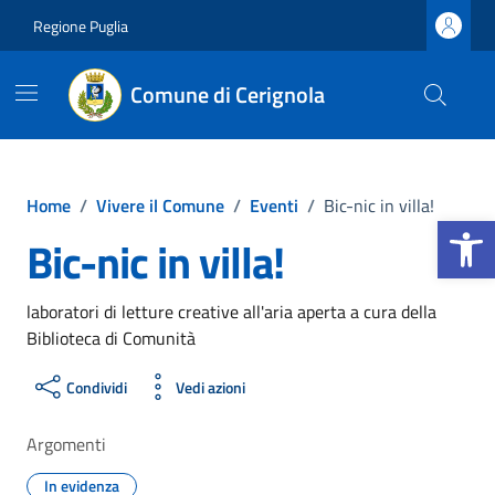
Vai ai contenuti
Vai al footer
Regione Puglia
Comune di Cerignola
Home
/
Vivere il Comune
/
Eventi
/
Bic-nic in villa!
Apri la b
Bic-nic in villa!
laboratori di letture creative all'aria aperta a cura della
Biblioteca di Comunità
Condividi
Vedi azioni
Argomenti
In evidenza