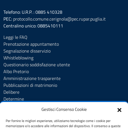
Telefono: U.R.P. : 0885 410328
PEC:
protocollo.comune.cerignola@pec.rupar.puglia.it
Centralino unico: 0885410111
Leggi le FAQ
Prenotazione appuntamento
Segnalazione disservizio
Whistleblowing
Questionario soddisfazione utente
Albo Pretorio
Amministrazione trasparente
Pubblicazioni di matrimonio
Delibere
Determine
Ordinanze
Gestisci Consenso Cookie
Informativa privacy
Feedback
Per fornire le migliori esperienze, utilizziamo tecnologie come i cookie per
Note legali
memorizzare e/o accedere alle informazioni del dispositivo. Il consenso a queste