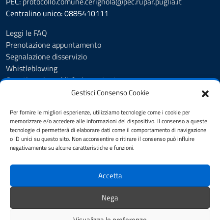
PEC:
protocollo.comune.cerignola@pec.rupar.puglia.it
Centralino unico: 0885410111
Leggi le FAQ
Prenotazione appuntamento
Segnalazione disservizio
Whistleblowing
Questionario soddisfazione utente
Albo Pretorio
Gestisci Consenso Cookie
Amministrazione trasparente
Per fornire le migliori esperienze, utilizziamo tecnologie come i cookie per
Pubblicazioni di matrimonio
memorizzare e/o accedere alle informazioni del dispositivo. Il consenso a queste
Delibere
tecnologie ci permetterà di elaborare dati come il comportamento di navigazione
Determine
o ID unici su questo sito. Non acconsentire o ritirare il consenso può influire
negativamente su alcune caratteristiche e funzioni.
Ordinanze
Informativa privacy
Feedback
Accetta
Note legali
Dichiarazione di accessibilità
Nega
Obiettivi di accessibilità
Visualizza le preferenze