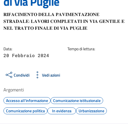
di via Puglie
Dettagli della notizia
𝐑𝐈𝐅𝐀𝐂𝐈𝐌𝐄𝐍𝐓𝐎 𝐃𝐄𝐋𝐋𝐀 𝐏𝐀𝐕𝐈𝐌𝐄𝐍𝐓𝐀𝐙𝐈𝐎𝐍𝐄
𝐒𝐓𝐑𝐀𝐃𝐀𝐋𝐄: 𝐋𝐀𝐕𝐎𝐑𝐈 𝐂𝐎𝐌𝐏𝐋𝐄𝐓𝐀𝐓𝐈 𝐈𝐍 𝐕𝐈𝐀 𝐆𝐄𝐍𝐓𝐈𝐋𝐄 𝐄
𝐍𝐄𝐋 𝐓𝐑𝐀𝐓𝐓𝐎 𝐅𝐈𝐍𝐀𝐋𝐄 𝐃𝐈 𝐕𝐈𝐀 𝐏𝐔𝐆𝐋𝐈𝐄
Data:
Tempo di lettura:
20 Febbraio 2024
Condividi
Vedi azioni
Argomenti
Accesso all'informazione
Comunicazione istituzionale
Comunicazione politica
In evidenza
Urbanizzazione