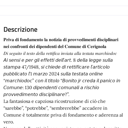
Descrizione
𝐏𝐫𝐢𝐯𝐚 𝐝𝐢 𝐟𝐨𝐧𝐝𝐚𝐦𝐞𝐧𝐭𝐨 𝐥𝐚 𝐧𝐨𝐭𝐢𝐳𝐢𝐚 𝐝𝐢 𝐩𝐫𝐨𝐯𝐯𝐞𝐝𝐢𝐦𝐞𝐧𝐭𝐢 𝐝𝐢𝐬𝐜𝐢𝐩𝐥𝐢𝐧𝐚𝐫𝐢
𝐧𝐞𝐢 𝐜𝐨𝐧𝐟𝐫𝐨𝐧𝐭𝐢 𝐝𝐞𝐢 𝐝𝐢𝐩𝐞𝐧𝐝𝐞𝐧𝐭𝐢 𝐝𝐞𝐥 𝐂𝐨𝐦𝐮𝐧𝐞 𝐝𝐢 𝐂𝐞𝐫𝐢𝐠𝐧𝐨𝐥𝐚
𝐷𝑖 𝑠𝑒𝑔𝑢𝑖𝑡𝑜 𝑖𝑙 𝑡𝑒𝑠𝑡𝑜 𝑑𝑒𝑙𝑙𝑎 𝑟𝑒𝑡𝑡𝑖𝑓𝑖𝑐𝑎 𝑖𝑛𝑣𝑖𝑎𝑡𝑎 𝑎𝑙𝑙𝑎 𝑡𝑒𝑠𝑡𝑎𝑡𝑎 𝑚𝑎𝑟𝑐ℎ𝑖𝑜𝑑𝑜𝑐
𝘈𝘪 𝘴𝘦𝘯𝘴𝘪 𝘦 𝘱𝘦𝘳 𝘨𝘭𝘪 𝘦𝘧𝘧𝘦𝘵𝘵𝘪 𝘥𝘦𝘭𝘭’𝘢𝘳𝘵. 8 𝘥𝘦𝘭𝘭𝘢 𝘭𝘦𝘨𝘨𝘦 𝘴𝘶𝘭𝘭𝘢
𝘴𝘵𝘢𝘮𝘱𝘢 47/1948, 𝘴𝘪 𝘤𝘩𝘪𝘦𝘥𝘦 𝘥𝘪 𝘳𝘦𝘵𝘵𝘪𝘧𝘪𝘤𝘢𝘳𝘦 𝘭’𝘢𝘳𝘵𝘪𝘤𝘰𝘭𝘰
𝘱𝘶𝘣𝘣𝘭𝘪𝘤𝘢𝘵𝘰 𝘭’1 𝘮𝘢𝘳𝘻𝘰 2024 𝘴𝘶𝘭𝘭𝘢 𝘵𝘦𝘴𝘵𝘢𝘵𝘢 𝘰𝘯𝘭𝘪𝘯𝘦
“𝘮𝘢𝘳𝘤𝘩𝘪𝘰𝘥𝘰𝘤” 𝘤𝘰𝘯 𝘪𝘭 𝘵𝘪𝘵𝘰𝘭𝘰 “𝘉𝘰𝘯𝘪𝘵𝘰 𝘫𝘳 𝘤𝘳𝘦𝘥𝘢 𝘪𝘭 𝘱𝘢𝘯𝘪𝘤𝘰 𝘪𝘯
𝘊𝘰𝘮𝘶𝘯𝘦: 130 𝘥𝘪𝘱𝘦𝘯𝘥𝘦𝘯𝘵𝘪 𝘤𝘰𝘮𝘶𝘯𝘢𝘭𝘪 𝘢 𝘳𝘪𝘴𝘤𝘩𝘪𝘰
𝘱𝘳𝘰𝘷𝘷𝘦𝘥𝘪𝘮𝘦𝘯𝘵𝘰 𝘥𝘪𝘴𝘤𝘪𝘱𝘭𝘪𝘯𝘢𝘳𝘦?”.
La fantasiosa e capziosa ricostruzione di ciò che
“sarebbe”, “potrebbe”, “sembrerebbe” accadere in
Comune è totalmente priva di fondamento e aderenza al
vero.