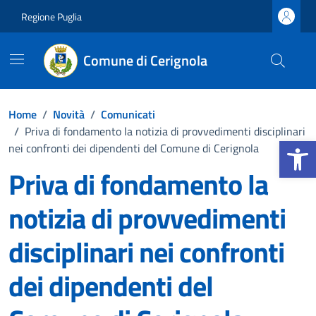
Vai ai contenuti
Vai al footer
Regione Puglia
Comune di Cerignola
Home
/
Novità
/
Comunicati
/
Priva di fondamento la notizia di provvedimenti disciplinari
Apri la b
nei confronti dei dipendenti del Comune di Cerignola
Priva di fondamento la
notizia di provvedimenti
disciplinari nei confronti
dei dipendenti del