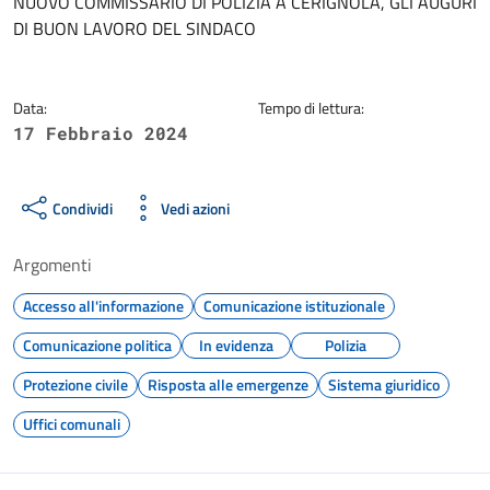
Dettagli della notizia
NUOVO COMMISSARIO DI POLIZIA A CERIGNOLA, GLI AUGURI
DI BUON LAVORO DEL SINDACO
Data:
Tempo di lettura:
17 Febbraio 2024
Condividi
Vedi azioni
Argomenti
Accesso all'informazione
Comunicazione istituzionale
Comunicazione politica
In evidenza
Polizia
Protezione civile
Risposta alle emergenze
Sistema giuridico
Uffici comunali