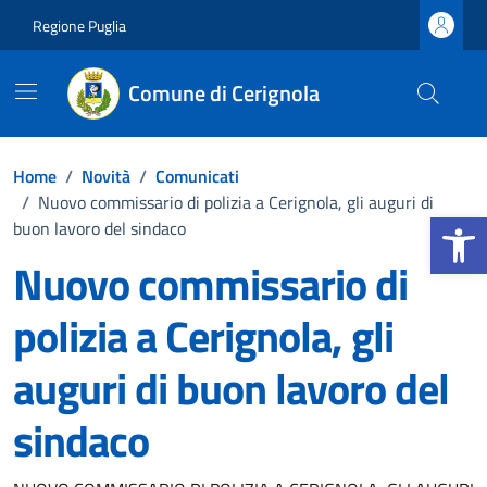
Vai ai contenuti
Vai al footer
Regione Puglia
Comune di Cerignola
Home
/
Novità
/
Comunicati
/
Nuovo commissario di polizia a Cerignola, gli auguri di
Apri la b
buon lavoro del sindaco
Nuovo commissario di
polizia a Cerignola, gli
auguri di buon lavoro del
sindaco