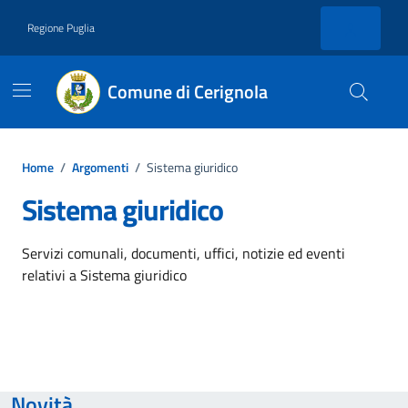
Vai ai contenuti
Vai al footer
Regione Puglia
Comune di Cerignola
Home
/
Argomenti
/
Sistema giuridico
Sistema giuridico
Dettagli dell'argomento
Servizi comunali, documenti, uffici, notizie ed eventi
relativi a Sistema giuridico
Novità