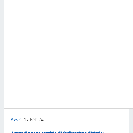
Avvisi
17 Feb 24
𝐀𝐭𝐭𝐢𝐯𝐨 𝐢𝐥 𝐧𝐮𝐨𝐯𝐨 𝐬𝐞𝐫𝐯𝐢𝐳𝐢𝐨 𝐝𝐢 𝐟𝐚𝐜𝐢𝐥𝐢𝐭𝐚𝐳𝐢𝐨𝐧𝐞 𝐝𝐢𝐠𝐢𝐭𝐚𝐥𝐞!