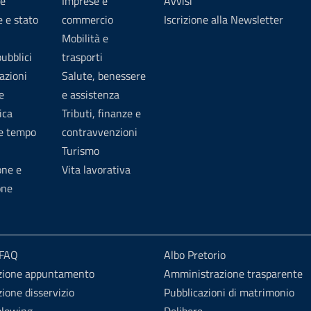
e
Imprese e
Avvisi
 e stato
commercio
Iscrizione alla Newsletter
Mobilità e
pubblici
trasporti
azioni
Salute, benessere
e
e assistenza
ica
Tributi, finanze e
 e tempo
contravvenzioni
Turismo
one e
Vita lavorativa
one
 FAQ
Albo Pretorio
zione appuntamento
Amministrazione trasparente
ione disservizio
Pubblicazioni di matrimonio