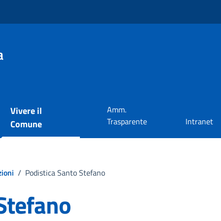
a
Amm.
Vivere il
Trasparente
Intranet
Comune
ioni
/
Podistica Santo Stefano
 Stefano