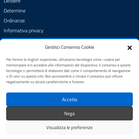
Delibere
Determine
Ordinanze
Informativa privacy
Feedback
Gestisci Consenso Cookie
Note legali
Dichiarazione di accessibilità
Per fornire le migliori esperienze, utilizziamo tecnologie come i cookie per
memorizzare e/o accedere alle informazioni del dispositivo. Il consenso a queste
Obiettivi di accessibilità
tecnologie ci permetterà di elaborare dati come il comportamento di navigazione
o ID unici su questo sito. Non acconsentire o ritirare il consenso può influire
negativamente su alcune caratteristiche e funzioni.
SEGUICI SU
Accetta
FB - Amministrazione Comunale
IG - Amministrazione comunale
Nega
Visualizza le preferenze
Mappa del sito
Credits