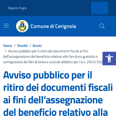
Vai ai contenuti
Vai al footer
Regione Puglia
Comune di Cerignola
Home
/
Novità
/
Avvisi
Apri la b
/
Avviso pubblico per il ritiro dei documenti fiscali ai fini
dell’assegnazione del beneficio relativo alla fornitura gratuita o
semigratuita dei libri di testo e sussidi didattici per l’a.s. 2023/2024
Avviso pubblico per il
ritiro dei documenti fiscali
ai fini dell’assegnazione
del beneficio relativo alla