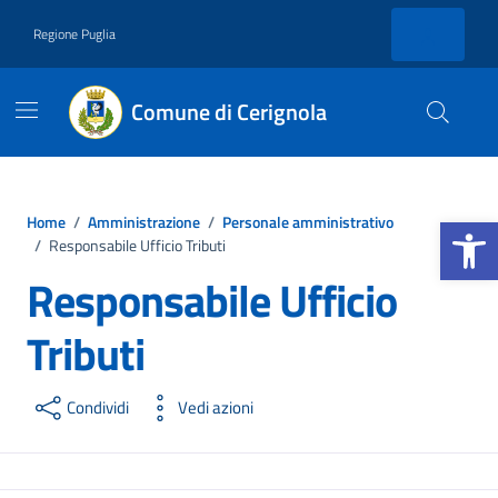
Vai ai contenuti
Vai al footer
Regione Puglia
Comune di Cerignola
Apri la b
Home
/
Amministrazione
/
Personale amministrativo
/
Responsabile Ufficio Tributi
Responsabile Ufficio
Tributi
Condividi
Vedi azioni