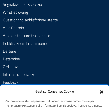
Segnalazione disservizio
Whistleblowing
Questionario soddisfazione utente
Albo Pretorio
Amministrazione trasparente
Pubblicazioni di matrimonio
Delibere
Determine
Ordinanze
Informativa privacy
Feedback
Note legali
Gestisci Consenso Cookie
Dichiarazione di accessibilità
Per fornire le migliori esperienze, utilizziamo tecnologie come i cookie per
Obiettivi di accessibilità
memorizzare e/o accedere alle informazioni del dispositivo. Il consenso a queste