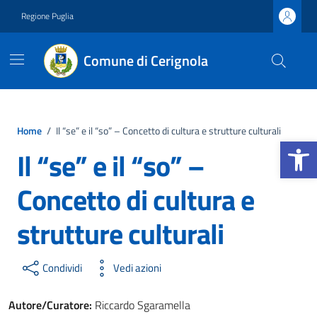
Vai ai contenuti
Vai al footer
Regione Puglia
Comune di Cerignola
Home
/
Il “se” e il “so” – Concetto di cultura e strutture culturali
Apri la b
Il “se” e il “so” –
Concetto di cultura e
strutture culturali
Condividi
Vedi azioni
Autore/Curatore:
Riccardo Sgaramella