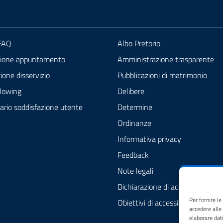
 FAQ
Albo Pretorio
zione appuntamento
Amministrazione trasparente
one disservizio
Pubblicazioni di matrimonio
lowing
Delibere
ario soddisfazione utente
Determine
Ordinanze
Informativa privacy
Feedback
Note legali
Dichiarazione di accessibilità
Per fornire l
Obiettivi di accessibilità
accedere alle
elaborare dat