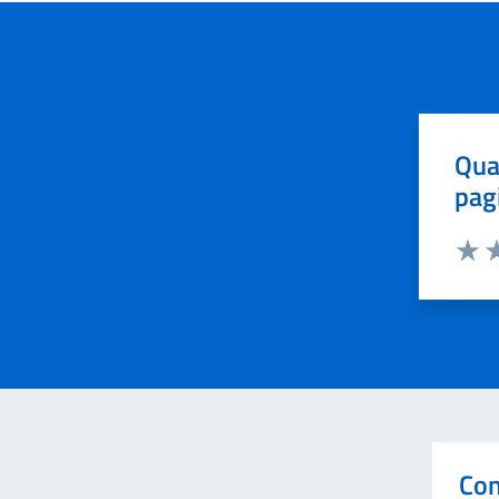
Qua
pag
Valut
Va
Con