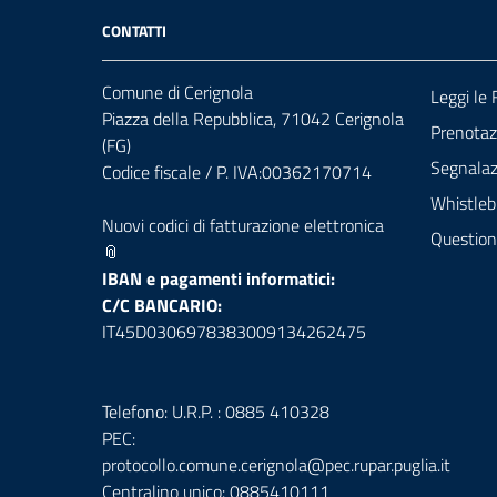
CONTATTI
Comune di Cerignola
Leggi le
Piazza della Repubblica, 71042 Cerignola
Prenota
(FG)
Segnalazi
Codice fiscale / P. IVA:00362170714
Whistleb
Nuovi codici di fatturazione elettronica
Question
📎
IBAN e pagamenti informatici:
C/C BANCARIO:
IT45D0306978383009134262475
Telefono: U.R.P. : 0885 410328
PEC:
protocollo.comune.cerignola@pec.rupar.puglia.it
Centralino unico: 0885410111