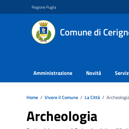
Vai ai contenuti
Vai al footer
Regione Puglia
Comune di Cerign
Amministrazione
Novità
Serviz
Home
/
Vivere il Comune
/
La Città
/
Archeologi
Archeologia