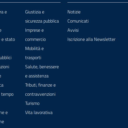
ra e
Giustizia e
Notizie
sicurezza pubblica
Comunicati
e
Imprese e
Avvisi
 e stato
commercio
Iscrizione alla Newsletter
Mobilità e
ubblici
trasporti
zioni
Salute, benessere
e
e assistenza
ca
Tributi, finanze e
e tempo
contravvenzioni
Turismo
ne e
Vita lavorativa
ne