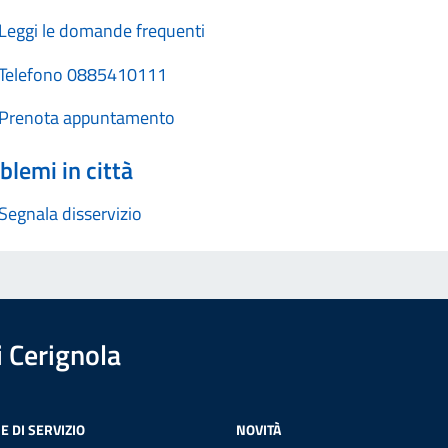
Leggi le domande frequenti
Telefono 0885410111
Prenota appuntamento
blemi in città
Segnala disservizio
 Cerignola
E DI SERVIZIO
NOVITÀ