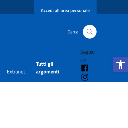
Accedi all'area personale
Cerca
Seguici
Apri la b
su:
Tutti gli
FB - Amministraz
Extranet
argomenti
IG - Amministraz