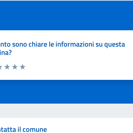
nto sono chiare le informazioni su questa
ina?
a 1 stelle su 5
luta 2 stelle su 5
Valuta 3 stelle su 5
Valuta 4 stelle su 5
Valuta 5 stelle su 5
tatta il comune