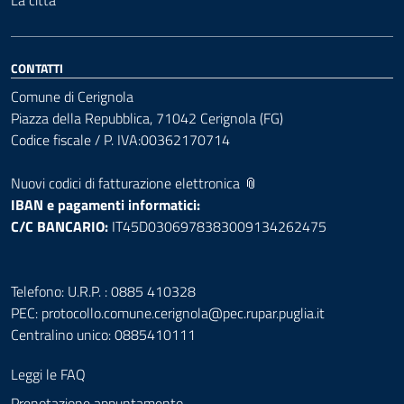
La città
CONTATTI
Comune di Cerignola
Piazza della Repubblica, 71042 Cerignola (FG)
Codice fiscale / P. IVA:00362170714
Nuovi codici di fatturazione elettronica 📎
IBAN e pagamenti informatici:
C/C BANCARIO:
IT45D0306978383009134262475
Telefono: U.R.P. : 0885 410328
PEC:
protocollo.comune.cerignola@pec.rupar.puglia.it
Centralino unico: 0885410111
Leggi le FAQ
Prenotazione appuntamento