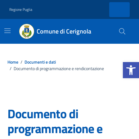
Vai ai contenuti
Vai al footer
Regione Puglia
Comune di Cerignola
Apri la b
Home
/
Documenti e dati
/
Documento di programmazione e rendicontazione
Documento di
programmazione e