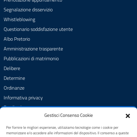
Segnalazione disservizio
Whistleblowing
Questionario soddisfazione utente
Albo Pretorio
Amministrazione trasparente
Pubblicazioni di matrimonio
Delibere
Determine
Ordinanze
Informativa privacy
Feedback
Gestisci Consenso Cookie
Note legali
Dichiarazione di accessibilità
Per fornire le migliori esperienze, utilizziamo tecnologie come i cookie per
memorizzare e/o accedere alle informazioni del dispositivo. Il consenso a queste
Obiettivi di accessibilità