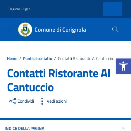
Vai ai contenuti
Vai al footer
Regione Puglia
Comune di Cerignola
Apri la b
Home
/
Punti di contatto
/
Contatti Ristorante Al Cantuccio
Contatti Ristorante Al
Cantuccio
Condividi
Vedi azioni
INDICE DELLA PAGINA