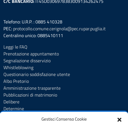
C/C BANCARIO:
IT45D0306978383009134262475
Telefono: U.R.P. : 0885 410328
PEC:
protocollo.comune.cerignola@pec.rupar.puglia.it
Centralino unico: 0885410111
Leggi le FAQ
Prenotazione appuntamento
Segnalazione disservizio
Whistleblowing
Questionario soddisfazione utente
Albo Pretorio
Amministrazione trasparente
Pubblicazioni di matrimonio
Delibere
Determine
Ordinanze
Gestisci Consenso Cookie
Informativa privacy