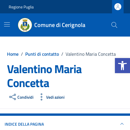
Vai ai contenuti
Vai al footer
Regione Puglia
Comune di Cerignola
Home
/
Punti di contatto
/
Valentino Maria Concetta
Apri la b
Valentino Maria
Concetta
Condividi
Vedi azioni
INDICE DELLA PAGINA