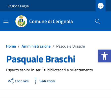
Vai ai contenuti
Vai al footer
Regione Puglia
Comune di Cerignola
Home
/
Amministrazione
/
Pasquale Braschi
Apri la b
Pasquale Braschi
Esperto senior in servizi bibliotecari e orientamento
Condividi
Vedi azioni