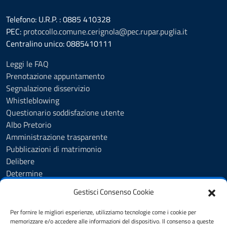
Telefono: U.R.P. : 0885 410328
PEC:
protocollo.comune.cerignola@pec.rupar.puglia.it
Centralino unico: 0885410111
Leggi le FAQ
Prenotazione appuntamento
Segnalazione disservizio
Whistleblowing
Questionario soddisfazione utente
Albo Pretorio
Amministrazione trasparente
Pubblicazioni di matrimonio
Delibere
Determine
Ordinanze
Gestisci Consenso Cookie
Informativa privacy
Feedback
Per fornire le migliori esperienze, utilizziamo tecnologie come i cookie per
Note legali
memorizzare e/o accedere alle informazioni del dispositivo. Il consenso a queste