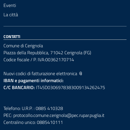
Eventi
La città
CONTATTI
Comune di Cerignola
Piazza della Repubblica, 71042 Cerignola (FG)
Codice fiscale / P. IVA:00362170714
Nuovi codici di fatturazione elettronica 📎
IBAN e pagamenti informatici:
C/C BANCARIO:
IT45D0306978383009134262475
Telefono: U.R.P. : 0885 410328
PEC:
protocollo.comune.cerignola@pec.rupar.puglia.it
Centralino unico: 0885410111