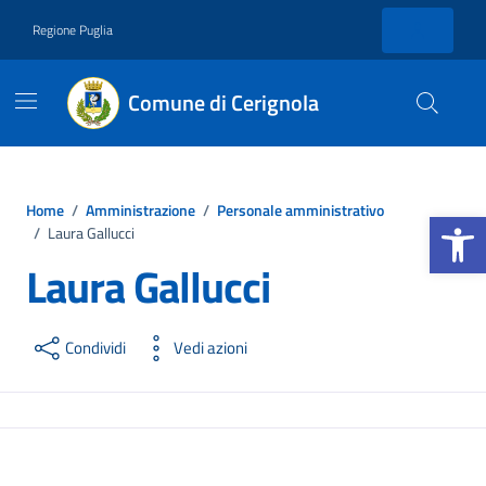
Vai ai contenuti
Vai al footer
Regione Puglia
Comune di Cerignola
Home
/
Amministrazione
/
Personale amministrativo
Apri la b
/
Laura Gallucci
Laura Gallucci
Condividi
Vedi azioni