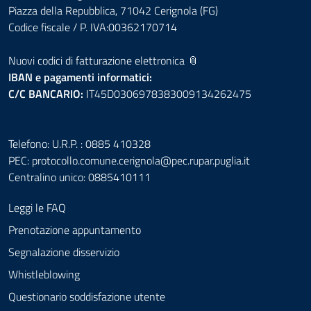
Piazza della Repubblica, 71042 Cerignola (FG)
Codice fiscale / P. IVA:00362170714
Nuovi codici di fatturazione elettronica 📎
IBAN e pagamenti informatici:
C/C BANCARIO:
IT45D0306978383009134262475
Telefono: U.R.P. : 0885 410328
PEC:
protocollo.comune.cerignola@pec.rupar.puglia.it
Centralino unico: 0885410111
Leggi le FAQ
Prenotazione appuntamento
Segnalazione disservizio
Whistleblowing
Questionario soddisfazione utente