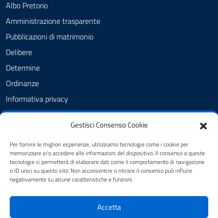
Albo Pretorio
Amministrazione trasparente
Pubblicazioni di matrimonio
Delibere
Determine
Ordinanze
Informativa privacy
Feedback
Gestisci Consenso Cookie
Note legali
Dichiarazione di accessibilità
Per fornire le migliori esperienze, utilizziamo tecnologie come i cookie per
memorizzare e/o accedere alle informazioni del dispositivo. Il consenso a queste
Obiettivi di accessibilità
tecnologie ci permetterà di elaborare dati come il comportamento di navigazione
o ID unici su questo sito. Non acconsentire o ritirare il consenso può influire
negativamente su alcune caratteristiche e funzioni.
SEGUICI SU
Accetta
FB - Amministrazione Comunale