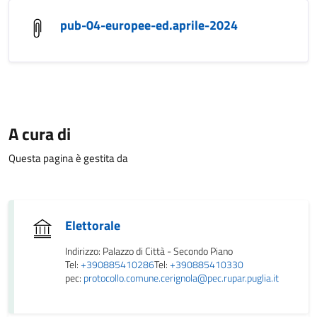
pub-04-europee-ed.aprile-2024
A cura di
Questa pagina è gestita da
Elettorale
Indirizzo: Palazzo di Città - Secondo Piano
Tel:
+390885410286
Tel:
+390885410330
pec:
protocollo.comune.cerignola@pec.rupar.puglia.it