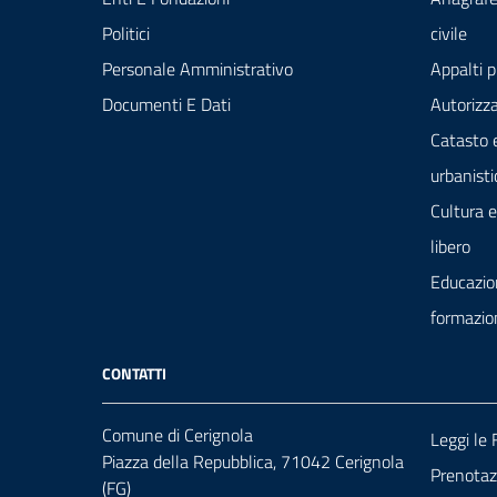
Politici
civile
Personale Amministrativo
Appalti p
Documenti E Dati
Autorizza
Catasto 
urbanisti
Cultura 
libero
Educazio
formazio
CONTATTI
Comune di Cerignola
Leggi le
Piazza della Repubblica, 71042 Cerignola
Prenota
(FG)