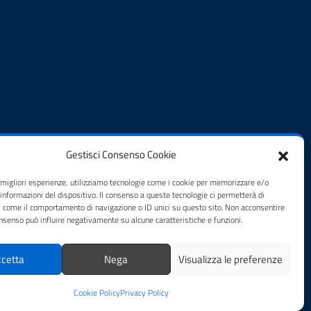
Gestisci Consenso Cookie
e migliori esperienze, utilizziamo tecnologie come i cookie per memorizzare e/o
 informazioni del dispositivo. Il consenso a queste tecnologie ci permetterà di
i come il comportamento di navigazione o ID unici su questo sito. Non acconsentire
consenso può influire negativamente su alcune caratteristiche e funzioni.
cetta
Nega
Visualizza le preferenze
Cookie Policy
Privacy Policy