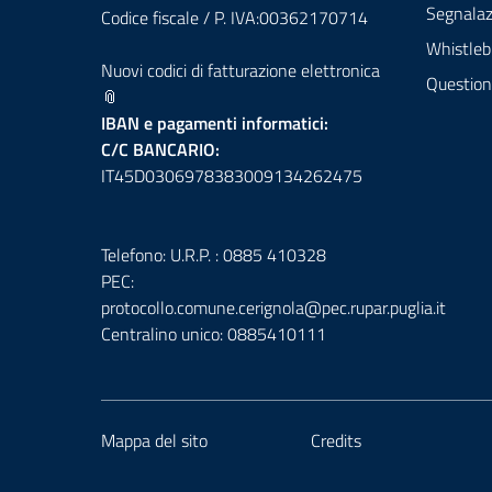
Segnalazi
Codice fiscale / P. IVA:00362170714
Whistleb
Nuovi codici di fatturazione elettronica
Question
📎
IBAN e pagamenti informatici:
C/C BANCARIO:
IT45D0306978383009134262475
Telefono: U.R.P. : 0885 410328
PEC:
protocollo.comune.cerignola@pec.rupar.puglia.it
Centralino unico: 0885410111
Mappa del sito
Credits