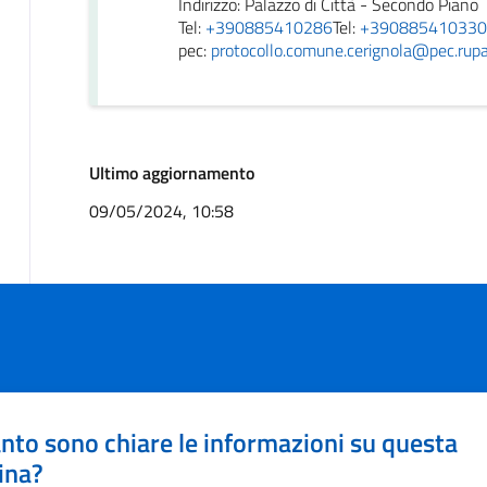
Indirizzo: Palazzo di Città - Secondo Piano
Tel:
+390885410286
Tel:
+390885410330
pec:
protocollo.comune.cerignola@pec.rupar.
Ultimo aggiornamento
09/05/2024, 10:58
nto sono chiare le informazioni su questa
ina?