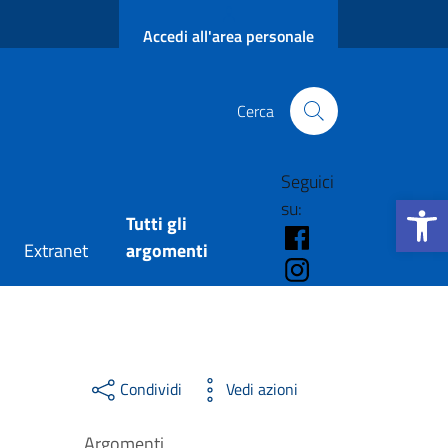
Accedi all'area personale
Cerca
Seguici
Apri la b
su:
Tutti gli
FB - Amministraz
Extranet
argomenti
IG - Amministraz
Condividi
Vedi azioni
Argomenti