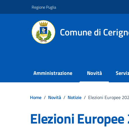
Vai ai contenuti
Vai al footer
Regione Puglia
Comune di Cerign
Amministrazione
Novità
Serviz
Home
/
Novità
/
Notizie
/
Elezioni Europee 2024
Elezioni Europee 