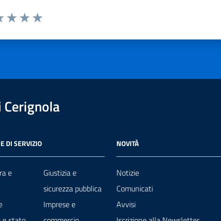
a 1 stelle su 5
luta 2 stelle su 5
Valuta 3 stelle su 5
Valuta 4 stelle su 5
Valuta 5 stelle su 5
 Cerignola
E DI SERVIZIO
NOVITÀ
ra e
Giustizia e
Notizie
sicurezza pubblica
Comunicati
e
Imprese e
Avvisi
 e stato
commercio
Iscrizione alla Newsletter