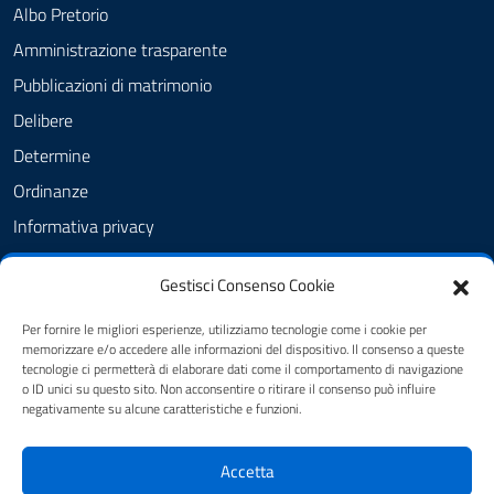
Albo Pretorio
Amministrazione trasparente
Pubblicazioni di matrimonio
Delibere
Determine
Ordinanze
Informativa privacy
Feedback
Gestisci Consenso Cookie
Note legali
Dichiarazione di accessibilità
Per fornire le migliori esperienze, utilizziamo tecnologie come i cookie per
memorizzare e/o accedere alle informazioni del dispositivo. Il consenso a queste
Obiettivi di accessibilità
tecnologie ci permetterà di elaborare dati come il comportamento di navigazione
o ID unici su questo sito. Non acconsentire o ritirare il consenso può influire
negativamente su alcune caratteristiche e funzioni.
SEGUICI SU
Accetta
FB - Amministrazione Comunale