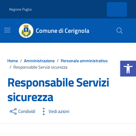
Vai ai contenuti
Vai al footer
Regione Puglia
Comune di Cerignola
Apri la b
Home
/
Amministrazione
/
Personale amministrativo
/
Responsabile Servizi sicurezza
Responsabile Servizi
sicurezza
Condividi
Vedi azioni