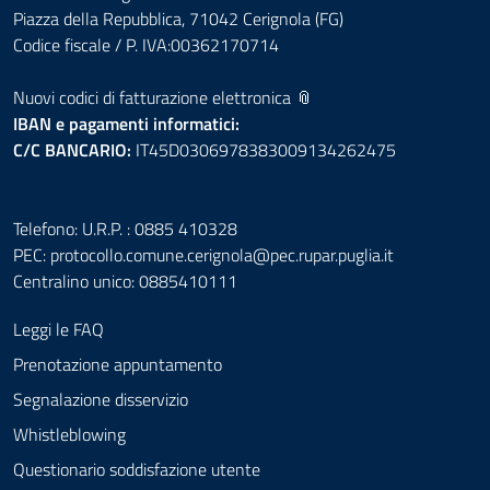
Piazza della Repubblica, 71042 Cerignola (FG)
Codice fiscale / P. IVA:00362170714
Nuovi codici di fatturazione elettronica 📎
IBAN e pagamenti informatici:
C/C BANCARIO:
IT45D0306978383009134262475
Telefono: U.R.P. : 0885 410328
PEC:
protocollo.comune.cerignola@pec.rupar.puglia.it
Centralino unico: 0885410111
Leggi le FAQ
Prenotazione appuntamento
Segnalazione disservizio
Whistleblowing
Questionario soddisfazione utente