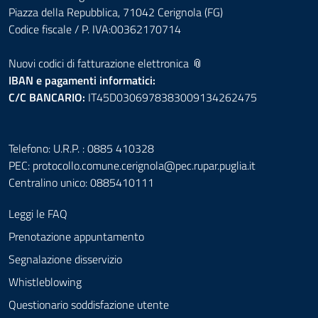
Piazza della Repubblica, 71042 Cerignola (FG)
Codice fiscale / P. IVA:00362170714
Nuovi codici di fatturazione elettronica 📎
IBAN e pagamenti informatici:
C/C BANCARIO:
IT45D0306978383009134262475
Telefono: U.R.P. : 0885 410328
PEC:
protocollo.comune.cerignola@pec.rupar.puglia.it
Centralino unico: 0885410111
Leggi le FAQ
Prenotazione appuntamento
Segnalazione disservizio
Whistleblowing
Questionario soddisfazione utente