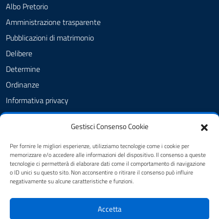
Albo Pretorio
Amministrazione trasparente
Pubblicazioni di matrimonio
Delibere
Determine
Ordinanze
Informativa privacy
Feedback
Gestisci Consenso Cookie
Note legali
Dichiarazione di accessibilità
Per fornire le migliori esperienze, utilizziamo tecnologie come i cookie per
memorizzare e/o accedere alle informazioni del dispositivo. Il consenso a queste
Obiettivi di accessibilità
tecnologie ci permetterà di elaborare dati come il comportamento di navigazione
o ID unici su questo sito. Non acconsentire o ritirare il consenso può influire
negativamente su alcune caratteristiche e funzioni.
SEGUICI SU
Accetta
FB - Amministrazione Comunale