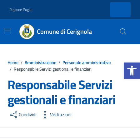
Vai ai contenuti
Vai al footer
Regione Puglia
Comune di Cerignola
Apri la b
Home
/
Amministrazione
/
Personale amministrativo
/
Responsabile Servizi gestionali e finanziari
Responsabile Servizi
gestionali e finanziari
Condividi
Vedi azioni