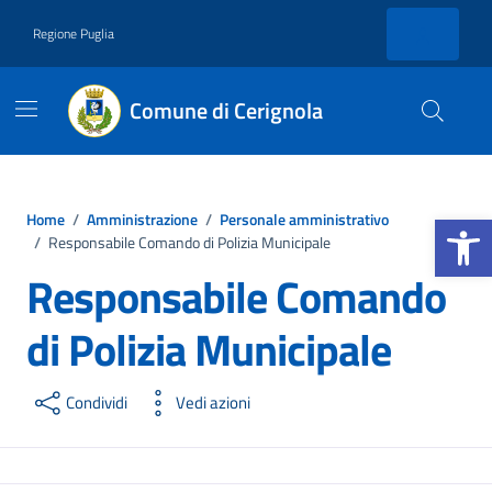
Vai ai contenuti
Vai al footer
Regione Puglia
Comune di Cerignola
Apri la b
Home
/
Amministrazione
/
Personale amministrativo
/
Responsabile Comando di Polizia Municipale
Responsabile Comando
di Polizia Municipale
Condividi
Vedi azioni