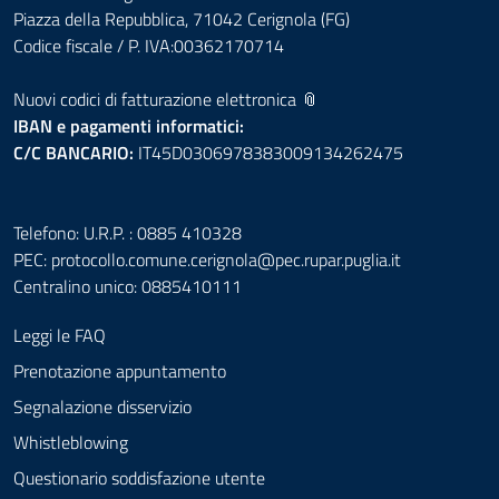
Piazza della Repubblica, 71042 Cerignola (FG)
Codice fiscale / P. IVA:00362170714
Nuovi codici di fatturazione elettronica 📎
IBAN e pagamenti informatici:
C/C BANCARIO:
IT45D0306978383009134262475
Telefono: U.R.P. : 0885 410328
PEC:
protocollo.comune.cerignola@pec.rupar.puglia.it
Centralino unico: 0885410111
Leggi le FAQ
Prenotazione appuntamento
Segnalazione disservizio
Whistleblowing
Questionario soddisfazione utente