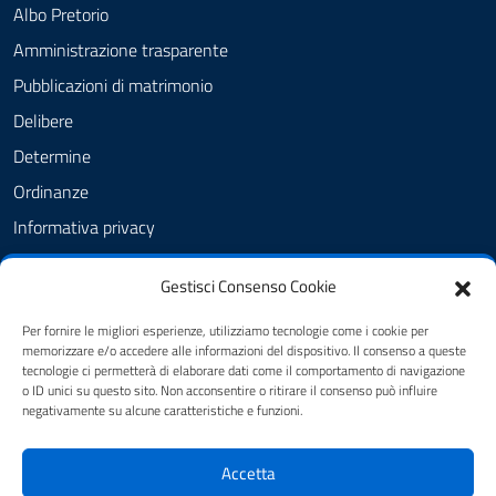
Albo Pretorio
Amministrazione trasparente
Pubblicazioni di matrimonio
Delibere
Determine
Ordinanze
Informativa privacy
Feedback
Gestisci Consenso Cookie
Note legali
Dichiarazione di accessibilità
Per fornire le migliori esperienze, utilizziamo tecnologie come i cookie per
memorizzare e/o accedere alle informazioni del dispositivo. Il consenso a queste
Obiettivi di accessibilità
tecnologie ci permetterà di elaborare dati come il comportamento di navigazione
o ID unici su questo sito. Non acconsentire o ritirare il consenso può influire
negativamente su alcune caratteristiche e funzioni.
SEGUICI SU
Accetta
FB - Amministrazione Comunale