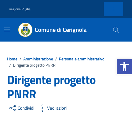
Vai ai contenuti
Vai al footer
Regione Puglia
Comune di Cerignola
Apri la b
Home
/
Amministrazione
/
Personale amministrativo
/
Dirigente progetto PNRR
Dirigente progetto
PNRR
Condividi
Vedi azioni