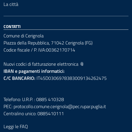
La città
CONTATTI
Comune di Cerignola
Piazza della Repubblica, 71042 Cerignola (FG)
Codice fiscale / P. IVA:00362170714
Nuovi codici di fatturazione elettronica 📎
IBAN e pagamenti informatici:
C/C BANCARIO:
IT45D0306978383009134262475
Telefono: U.R.P. : 0885 410328
PEC:
protocollo.comune.cerignola@pec.rupar.puglia.it
Centralino unico: 0885410111
Leggi le FAQ