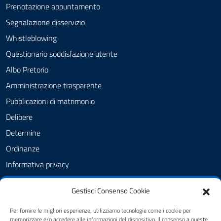
Prenotazione appuntamento
Segnalazione disservizio
Whistleblowing
Questionario soddisfazione utente
Albo Pretorio
Amministrazione trasparente
Pubblicazioni di matrimonio
Delibere
Determine
Ordinanze
Informativa privacy
Feedback
Gestisci Consenso Cookie
Note legali
Dichiarazione di accessibilità
Per fornire le migliori esperienze, utilizziamo tecnologie come i cookie per
memorizzare e/o accedere alle informazioni del dispositivo. Il consenso a queste