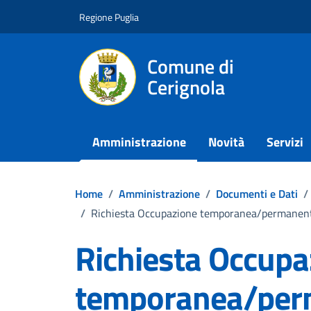
Vai ai contenuti
Vai al footer
Regione Puglia
Comune di
Cerignola
Amministrazione
Novità
Servizi
Home
/
Amministrazione
/
Documenti e Dati
/
/
Richiesta Occupazione temporanea/permanent
Richiesta Occupa
temporanea/perm