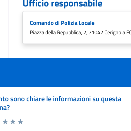
Ufficio responsabile
Comando di Polizia Locale
Piazza della Repubblica, 2, 71042 Cerignola F
to sono chiare le informazioni su questa
na?
1 stelle su 5
uta 2 stelle su 5
Valuta 3 stelle su 5
Valuta 4 stelle su 5
Valuta 5 stelle su 5