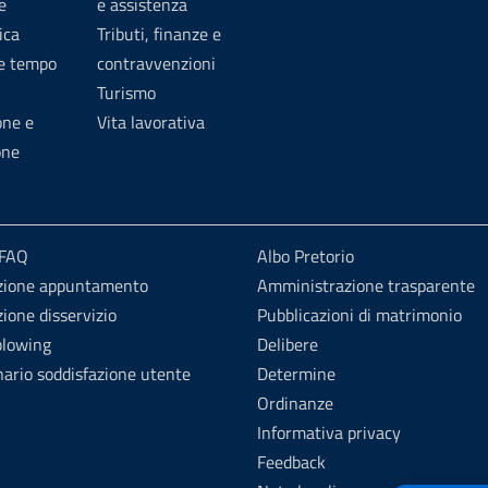
e
e assistenza
ica
Tributi, finanze e
 e tempo
contravvenzioni
Turismo
one e
Vita lavorativa
one
 FAQ
Albo Pretorio
zione appuntamento
Amministrazione trasparente
ione disservizio
Pubblicazioni di matrimonio
blowing
Delibere
ario soddisfazione utente
Determine
Ordinanze
Informativa privacy
Feedback