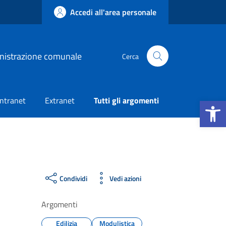
Accedi all'area personale
nistrazione comunale
Cerca
Apri la b
Intranet
Extranet
Tutti gli argomenti
Condividi
Vedi azioni
Argomenti
Edilizia
Modulistica