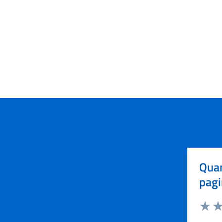
Quan
pagi
Valuta 
Val