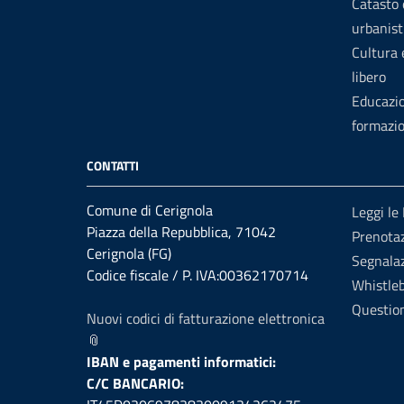
Catasto 
urbanist
Cultura
libero
Educazi
formazi
CONTATTI
Comune di Cerignola
Leggi le
Piazza della Repubblica, 71042
Prenota
Cerignola (FG)
Segnalaz
Codice fiscale / P. IVA:00362170714
Whistle
Question
Nuovi codici di fatturazione elettronica
📎
IBAN e pagamenti informatici:
C/C BANCARIO: