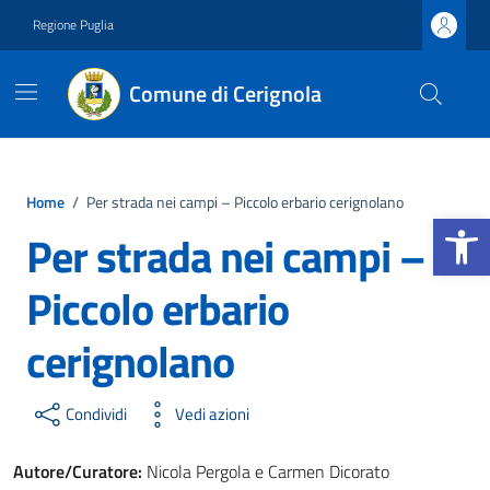
Vai ai contenuti
Vai al footer
Regione Puglia
Comune di Cerignola
Home
/
Per strada nei campi – Piccolo erbario cerignolano
Apri la b
Per strada nei campi –
Piccolo erbario
cerignolano
Condividi
Vedi azioni
Autore/Curatore:
Nicola Pergola e Carmen Dicorato