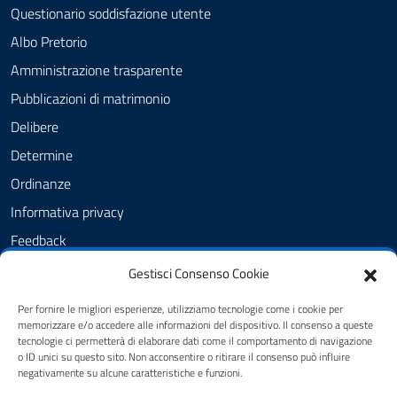
Questionario soddisfazione utente
Albo Pretorio
Amministrazione trasparente
Pubblicazioni di matrimonio
Delibere
Determine
Ordinanze
Informativa privacy
Feedback
Note legali
Gestisci Consenso Cookie
Dichiarazione di accessibilità
Per fornire le migliori esperienze, utilizziamo tecnologie come i cookie per
Obiettivi di accessibilità
memorizzare e/o accedere alle informazioni del dispositivo. Il consenso a queste
tecnologie ci permetterà di elaborare dati come il comportamento di navigazione
o ID unici su questo sito. Non acconsentire o ritirare il consenso può influire
negativamente su alcune caratteristiche e funzioni.
SEGUICI SU