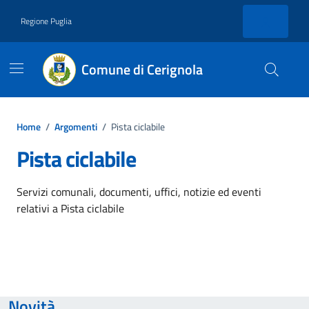
Vai ai contenuti
Vai al footer
Regione Puglia
Comune di Cerignola
Home
/
Argomenti
/
Pista ciclabile
Pista ciclabile
Dettagli dell'argomento
Servizi comunali, documenti, uffici, notizie ed eventi
relativi a Pista ciclabile
Novità